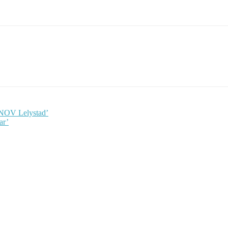
 NOV Lelystad’
ar’