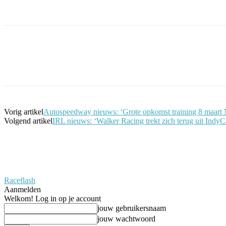
Facebook
Twitter
Pinterest
WhatsApp
Vorig artikel
Autospeedway nieuws: ‘Grote opkomst training 8 maart
Volgend artikel
IRL nieuws: ‘Walker Racing trekt zich terug uit IndyC
Raceflash
Aanmelden
Welkom! Log in op je account
jouw gebruikersnaam
jouw wachtwoord