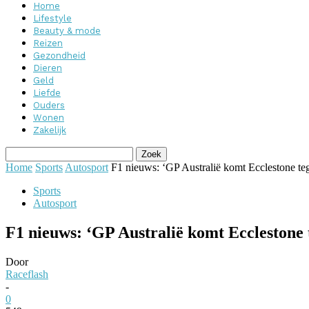
Home
Lifestyle
Beauty & mode
Reizen
Gezondheid
Dieren
Geld
Liefde
Ouders
Wonen
Zakelijk
Home
Sports
Autosport
F1 nieuws: ‘GP Australië komt Ecclestone te
Sports
Autosport
F1 nieuws: ‘GP Australië komt Ecclestone
Door
Raceflash
-
0