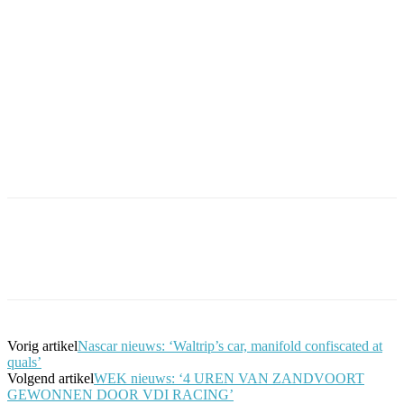
Facebook
Twitter
Pinterest
WhatsApp
Vorig artikel
Nascar nieuws: ‘Waltrip’s car, manifold confiscated at
quals’
Volgend artikel
WEK nieuws: ‘4 UREN VAN ZANDVOORT
GEWONNEN DOOR VDI RACING’