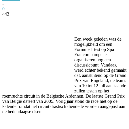
-
0
443
Facebook
Twitter
Pinterest
WhatsApp
Een week geleden was de
mogelijkheid om een
Formule 1 test op Spa-
Francorchamps te
organiseren nog een
discussiepunt. Vandaag
werd echter bekend gemaakt
dat, aansluitend op de Grand
Prix van Engeland, de teams
van 10 tot 12 juli aanstaande
zullen testen op het
roemruchte circuit in de Belgische Ardennen. De laatste Grand Prix
van België dateert van 2005. Vorig jaar stond de race niet op de
kalender omdat het circuit drastisch diende te worden aangepast aan
de hedendaagse eisen.