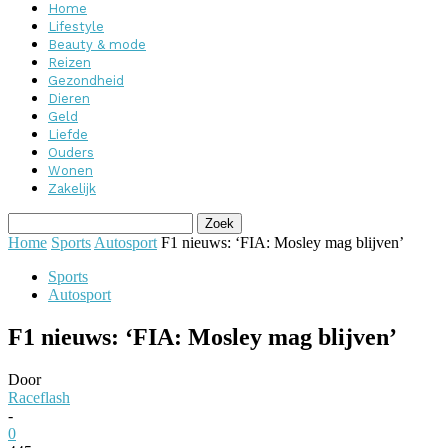
Home
Lifestyle
Beauty & mode
Reizen
Gezondheid
Dieren
Geld
Liefde
Ouders
Wonen
Zakelijk
Home
Sports
Autosport
F1 nieuws: ‘FIA: Mosley mag blijven’
Sports
Autosport
F1 nieuws: ‘FIA: Mosley mag blijven’
Door
Raceflash
-
0