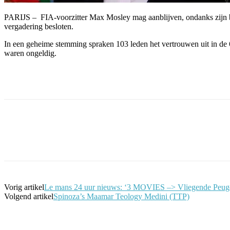
PARIJS – FIA-voorzitter Max Mosley mag aanblijven, ondanks zijn be
vergadering besloten.
In een geheime stemming spraken 103 leden het vertrouwen uit in de 
waren ongeldig.
Facebook
Twitter
Pinterest
WhatsApp
Vorig artikel
Le mans 24 uur nieuws: ‘3 MOVIES –> Vliegende Peug
Volgend artikel
Spinoza’s Maamar Teology Medini (TTP)