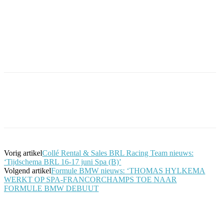
Facebook
Twitter
Pinterest
WhatsApp
Vorig artikel
Collé Rental & Sales BRL Racing Team nieuws:
‘Tijdschema BRL 16-17 juni Spa (B)’
Volgend artikel
Formule BMW nieuws: ‘THOMAS HYLKEMA
WERKT OP SPA-FRANCORCHAMPS TOE NAAR
FORMULE BMW DEBUUT