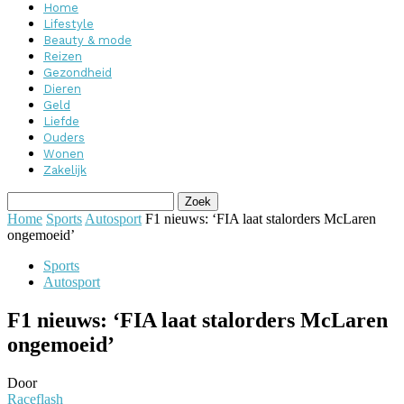
Home
Lifestyle
Beauty & mode
Reizen
Gezondheid
Dieren
Geld
Liefde
Ouders
Wonen
Zakelijk
Home
Sports
Autosport
F1 nieuws: ‘FIA laat stalorders McLaren
ongemoeid’
Sports
Autosport
F1 nieuws: ‘FIA laat stalorders McLaren
ongemoeid’
Door
Raceflash