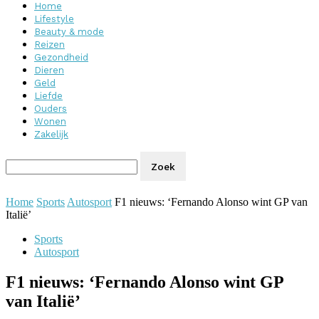
Home
Lifestyle
Beauty & mode
Reizen
Gezondheid
Dieren
Geld
Liefde
Ouders
Wonen
Zakelijk
Home
Sports
Autosport
F1 nieuws: ‘Fernando Alonso wint GP van
Italië’
Sports
Autosport
F1 nieuws: ‘Fernando Alonso wint GP
van Italië’