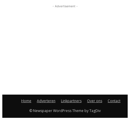
- Advertisement -
Home
Adverteren
Linkpartners
Over ons
Contact
© Newspaper WordPress Theme by TagDiv