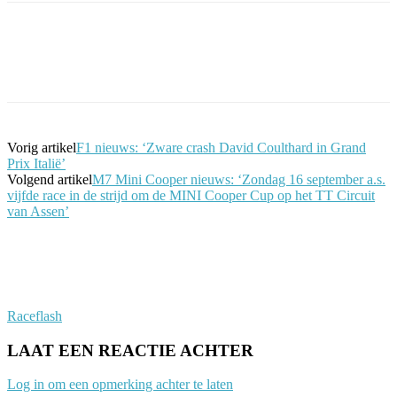
Facebook
Twitter
Pinterest
WhatsApp
Vorig artikel
F1 nieuws: ‘Zware crash David Coulthard in Grand
Prix Italië’
Volgend artikel
M7 Mini Cooper nieuws: ‘Zondag 16 september a.s.
vijfde race in de strijd om de MINI Cooper Cup op het TT Circuit
van Assen’
Raceflash
LAAT EEN REACTIE ACHTER
Log in om een opmerking achter te laten