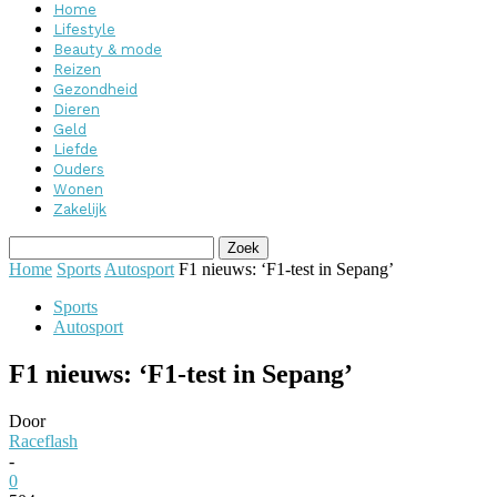
Home
Lifestyle
Beauty & mode
Reizen
Gezondheid
Dieren
Geld
Liefde
Ouders
Wonen
Zakelijk
Home
Sports
Autosport
F1 nieuws: ‘F1-test in Sepang’
Sports
Autosport
F1 nieuws: ‘F1-test in Sepang’
Door
Raceflash
-
0