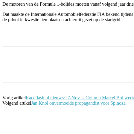
De motoren van de Formule 1-bolides moeten vanaf volgend jaar drie
Dat maakte de Internationale Automobielfederatie FIA bekend tijdens 
de piloot in kwestie tien plaatsen achteruit gezet op de startgrid.
Facebook
Twitter
Pinterest
WhatsApp
Vorig artikel
Raceflash.nl nieuws: ‘7-Nov. – Column Marcel Bol weeke
Volgend artikel
Jan Knol onvermoeide propagandist voor Spinoza