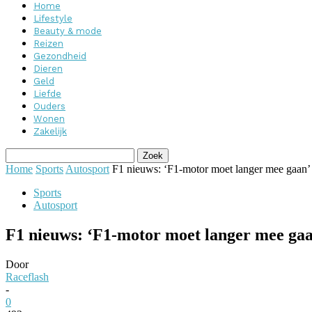
Home
Lifestyle
Beauty & mode
Reizen
Gezondheid
Dieren
Geld
Liefde
Ouders
Wonen
Zakelijk
Home
Sports
Autosport
F1 nieuws: ‘F1-motor moet langer mee gaan’
Sports
Autosport
F1 nieuws: ‘F1-motor moet langer mee ga
Door
Raceflash
-
0