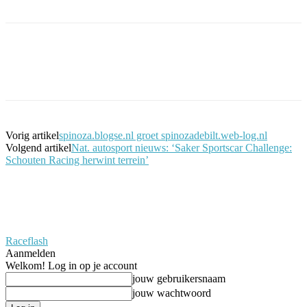
Facebook
Twitter
Pinterest
WhatsApp
Vorig artikel
spinoza.blogse.nl groet spinozadebilt.web-log.nl
Volgend artikel
Nat. autosport nieuws: ‘Saker Sportscar Challenge:
Schouten Racing herwint terrein’
Raceflash
Aanmelden
Welkom! Log in op je account
jouw gebruikersnaam
jouw wachtwoord