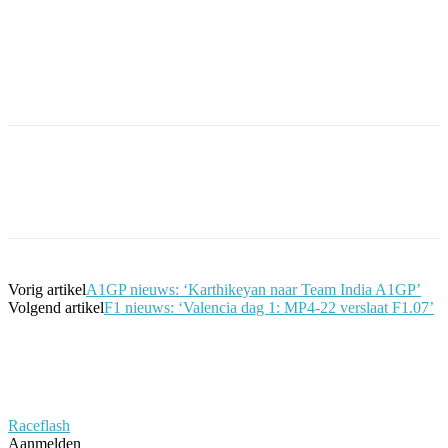
Facebook
Twitter
Pinterest
WhatsApp
Vorig artikel
A1GP nieuws: ‘Karthikeyan naar Team India A1GP’
Volgend artikel
F1 nieuws: ‘Valencia dag 1: MP4-22 verslaat F1.07’
Raceflash
Aanmelden