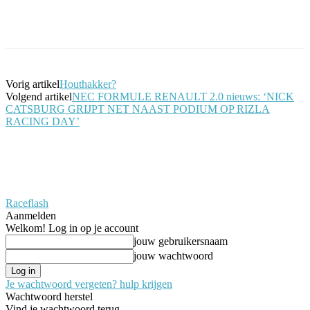
Facebook
Twitter
Pinterest
WhatsApp
Vorig artikel
Houthakker?
Volgend artikel
NEC FORMULE RENAULT 2.0 nieuws: ‘NICK
CATSBURG GRIJPT NET NAAST PODIUM OP RIZLA
RACING DAY’
Raceflash
Aanmelden
Welkom! Log in op je account
jouw gebruikersnaam
jouw wachtwoord
Je wachtwoord vergeten? hulp krijgen
Wachtwoord herstel
Vind je wachtwoord terug