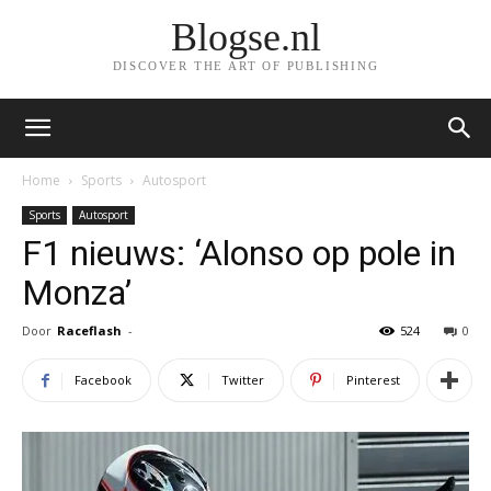
Blogse.nl
DISCOVER THE ART OF PUBLISHING
Home
Sports
Autosport
Sports
Autosport
F1 nieuws: ‘Alonso op pole in
Monza’
Door
Raceflash
-
524
0
Facebook
Twitter
Pinterest