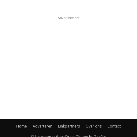
- Advertisement -
Home
Adverteren
Linkpartners
Over ons
Contact
© Newspaper WordPress Theme by TagDiv