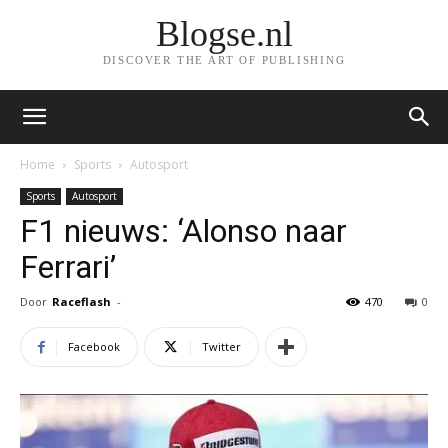
Blogse.nl
DISCOVER THE ART OF PUBLISHING
Home
Sports
Autosport
Sports
Autosport
F1 nieuws: ‘Alonso naar
Ferrari’
Door
Raceflash
-
470
0
Facebook
Twitter