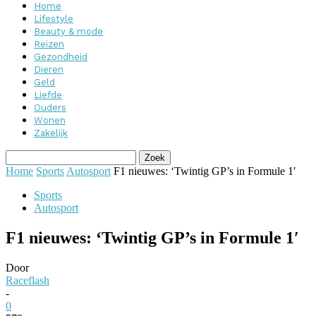
Home
Lifestyle
Beauty & mode
Reizen
Gezondheid
Dieren
Geld
Liefde
Ouders
Wonen
Zakelijk
Home
Sports
Autosport
F1 nieuwes: ‘Twintig GP’s in Formule 1′
Sports
Autosport
F1 nieuwes: ‘Twintig GP’s in Formule 1′
Door
Raceflash
-
0