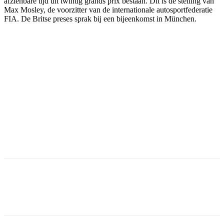
afzienbare tijd uit twintig grands prix bestaan. Dit is de stelling van
Max Mosley, de voorzitter van de internationale autosportfederatie
FIA. De Britse preses sprak bij een bijeenkomst in München.
Facebook
Twitter
Pinterest
WhatsApp