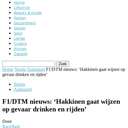
Home
Lifestyle
Beauty & mode
Reizen
Gezondheid
Dieren
Geld
Liefde
Ouders
Wonen
Zakelijk
Home
Sports
Autosport
F1/DTM nieuws: ‘Hakkinen gaat wijzen op
gevaar drinken en rijden’
Sports
Autosport
F1/DTM nieuws: ‘Hakkinen gaat wijzen
op gevaar drinken en rijden’
Door
Raceflash