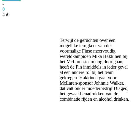
-
0
456
Facebook
Twitter
Pinterest
WhatsApp
Terwijl de geruchten over een
mogelijke terugkeer van de
voormalige Finse meervoudig
wereldkampioen Mika Hakkinen bij
het McLaren-team nog door gaan,
heeft de Fin inmiddels in ieder geval
al een andere rol bij het team
gekregen. Hakkinen gaat voor
McLaren-sponsor Johnnie Walker,
dat valt onder moederbedrijf Diageo,
het gevaar benadrukken van de
combinatie rijden en alcohol drinken.