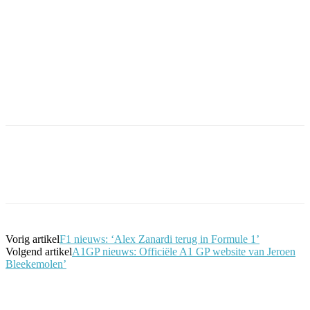
Facebook
Twitter
Pinterest
WhatsApp
Vorig artikel
F1 nieuws: ‘Alex Zanardi terug in Formule 1’
Volgend artikel
A1GP nieuws: Officiële A1 GP website van Jeroen
Bleekemolen’