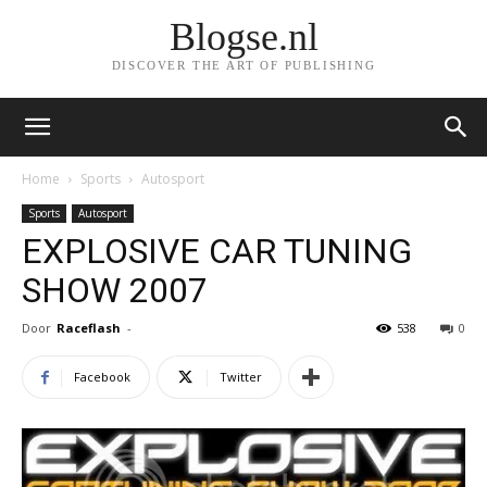
Blogse.nl
DISCOVER THE ART OF PUBLISHING
Home
Sports
Autosport
Sports
Autosport
EXPLOSIVE CAR TUNING
SHOW 2007
Door
Raceflash
-
538
0
Facebook
Twitter