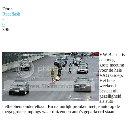
Door
Raceflash
-
0
396
Facebook
Twitter
Pinterest
WhatsApp
VW Blasen is
een mega
grote meeting
voor de hele
VAG Groep.
Het hele
weekend
bestaat uit
gezelligheid
als auto
liefhebbers onder elkaar. En natuurlijk pronken met je auto op de
mega grote campings waar duizenden auto’s geparkeerd staan.