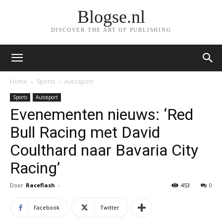
Blogse.nl
DISCOVER THE ART OF PUBLISHING
Home
Sports
Autosport
Sports
Autosport
Evenementen nieuws: ‘Red
Bull Racing met David
Coulthard naar Bavaria City
Racing’
Door
Raceflash
-
453
0
Facebook
Twitter