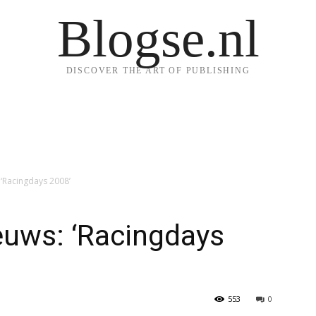
Blogse.nl
DISCOVER THE ART OF PUBLISHING
‘Racingdays 2008’
uws: ‘Racingdays
553
0