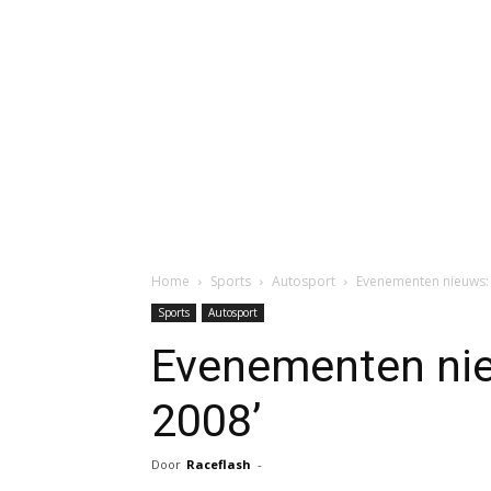
Home
Sports
Autosport
Evenementen nieuws: 
Sports
Autosport
Evenementen nie
2008’
Door
Raceflash
-