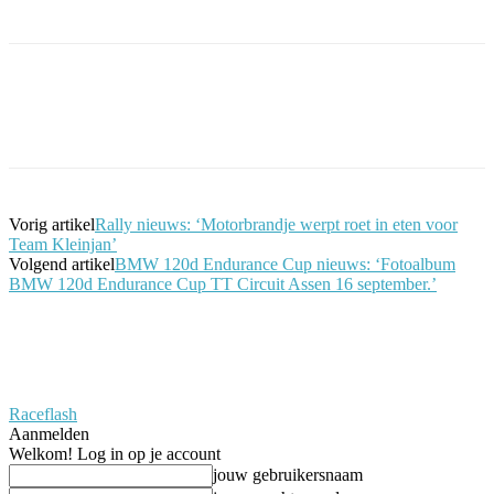
Facebook
Twitter
Pinterest
WhatsApp
Vorig artikel
Rally nieuws: ‘Motorbrandje werpt roet in eten voor
Team Kleinjan’
Volgend artikel
BMW 120d Endurance Cup nieuws: ‘Fotoalbum
BMW 120d Endurance Cup TT Circuit Assen 16 september.’
Raceflash
Aanmelden
Welkom! Log in op je account
jouw gebruikersnaam