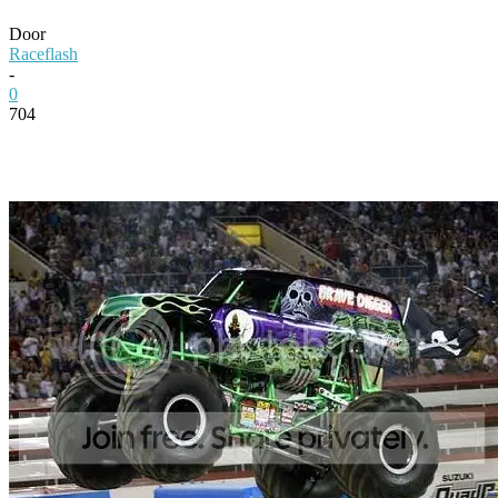
Door
Raceflash
-
0
704
Facebook
Twitter
Pinterest
WhatsApp