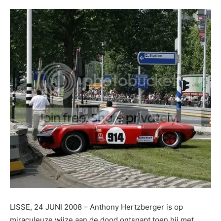
LISSE, 24 JUNI 2008 – Anthony Hertzberger is op
miraculeuze wijze aan de dood ontsnapt toen hij met