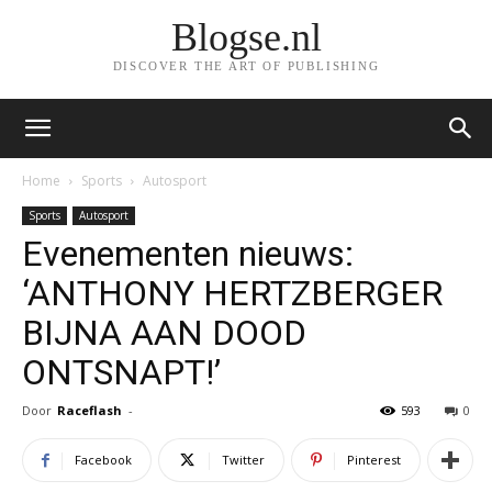
Blogse.nl
DISCOVER THE ART OF PUBLISHING
Home
Sports
Autosport
Sports
Autosport
Evenementen nieuws:
‘ANTHONY HERTZBERGER
BIJNA AAN DOOD
ONTSNAPT!’
Door
Raceflash
-
593
0
Facebook
Twitter
Pinterest