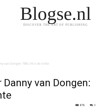
Blogse.nl
DISCOVER THE ART OF PUBLISHING
ny van Dongen: “BRL-V6 is de echte
r Danny van Dongen:
hte
876
0