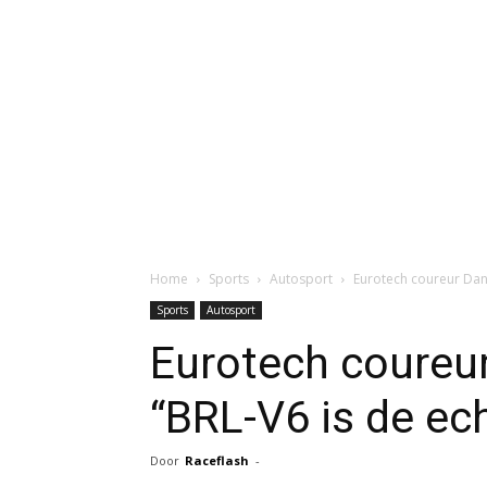
Home
Sports
Autosport
Eurotech coureur Dan
Sports
Autosport
Eurotech coureu
“BRL-V6 is de ec
Door
Raceflash
-