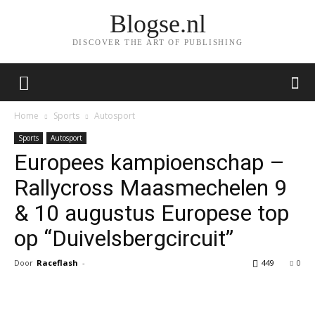
Blogse.nl
DISCOVER THE ART OF PUBLISHING
Home
Sports
Autosport
Sports
Autosport
Europees kampioenschap –
Rallycross Maasmechelen 9
& 10 augustus Europese top
op “Duivelsbergcircuit”
Door
Raceflash
-
449
0
Facebook
Twitter
Pinterest
Wh