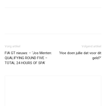
Facebook
Twitter
Pinterest
Wh
Vorig artikel
Volgend artikel
FIA GT nieuws: – ‘Jos Menten:
‘Hoe doen jullie dat voor dit
QUALIFYING ROUND FIVE –
geld?’
TOTAL 24 HOURS OF SPA’