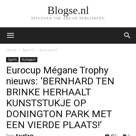
Blogse.nl
DISCOVER THE ART OF PUBLISHING
Home
Sports
Autosport
Sports
Autosport
Eurocup Mégane Trophy
nieuws: ‘BERNHARD TEN
BRINKE HERHAALT
KUNSTSTUKJE OP
DONINGTON PARK MET
EEN VIERDE PLAATS!’
Door
Raceflash
-
437
0