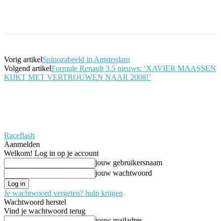
Facebook
Twitter
Pinterest
WhatsApp
Vorig artikel
Spinozabeeld in Amsterdam
Volgend artikel
Formule Renault 3.5 nieuws: ‘XAVIER MAASSEN
KIJKT MET VERTROUWEN NAAR 2008!’
Raceflash
Aanmelden
Welkom! Log in op je account
jouw gebruikersnaam
jouw wachtwoord
Je wachtwoord vergeten? hulp krijgen
Wachtwoord herstel
Vind je wachtwoord terug
jouw mailadres