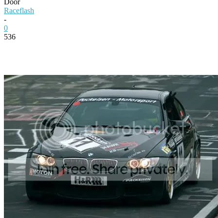
Door
Raceflash
-
0
536
Facebook
Twitter
Pinterest
WhatsApp