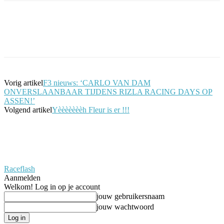
Facebook
Twitter
Pinterest
WhatsApp
Vorig artikel
F3 nieuws: ‘CARLO VAN DAM
ONVERSLAANBAAR TIJDENS RIZLA RACING DAYS OP
ASSEN!’
Volgend artikel
Yèèèèèèèh Fleur is er !!!
Raceflash
Aanmelden
Welkom! Log in op je account
jouw gebruikersnaam
jouw wachtwoord