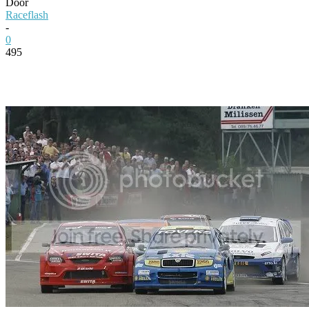
Door
Raceflash
-
0
495
Facebook
Twitter
Pinterest
WhatsApp