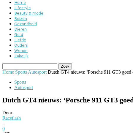
Home
Lifestyle
Beauty & mode
Reizen
Gezondheid
Dieren
Geld
Liefde
Ouders
Wonen
Zakelijk
Home
Sports
Autosport
Dutch GT4 nieuws: ‘Porsche 911 GT3 goed on
Sports
Autosport
Dutch GT4 nieuws: ‘Porsche 911 GT3 goed
Door
Raceflash
-
0