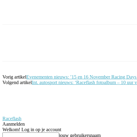
Facebook
Twitter
Pinterest
WhatsApp
Vorig artikel
Evenementen nieuws: ’15 en 16 November Racing Days
Volgend artikel
Int. autosport nieuws: ‘Raceflash fotoalbum – 10 uur
Raceflash
Aanmelden
Welkom! Log in op je account
jouw gebruikersnaam