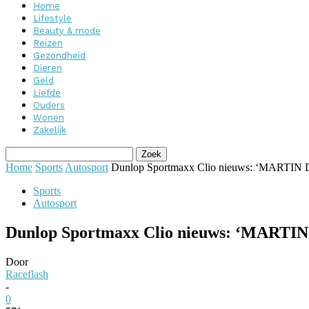
Home
Lifestyle
Beauty & mode
Reizen
Gezondheid
Dieren
Geld
Liefde
Ouders
Wonen
Zakelijk
Home
Sports
Autosport
Dunlop Sportmaxx Clio nieuws: ‘MAR
Sports
Autosport
Dunlop Sportmaxx Clio nieuws: ‘MA
Door
Raceflash
-
0