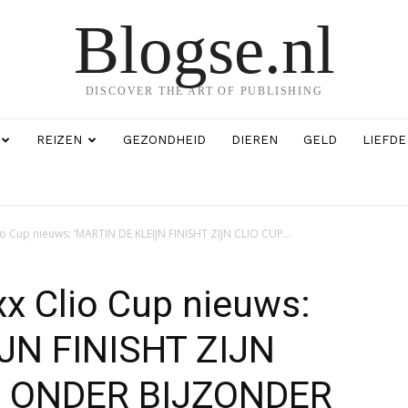
Blogse.nl
DISCOVER THE ART OF PUBLISHING
REIZEN
GEZONDHEID
DIEREN
GELD
LIEFDE
 Cup nieuws: ‘MARTIN DE KLEIJN FINISHT ZIJN CLIO CUP...
x Clio Cup nieuws:
JN FINISHT ZIJN
S ONDER BIJZONDER