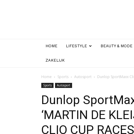
HOME
LIFESTYLE
BEAUTY & MODE
ZAKELIJK
Home
Sports
Autosport
Dunlop SportMaxx Clio
Sports
Autosport
Dunlop SportMax
‘MARTIN DE KLEI
CLIO CUP RACE