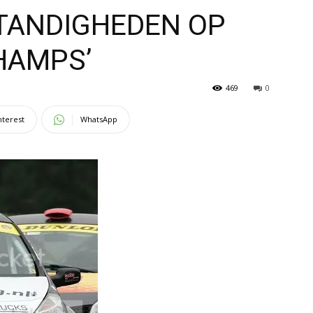
TANDIGHEDEN OP
HAMPS’
469
0
nterest
WhatsApp