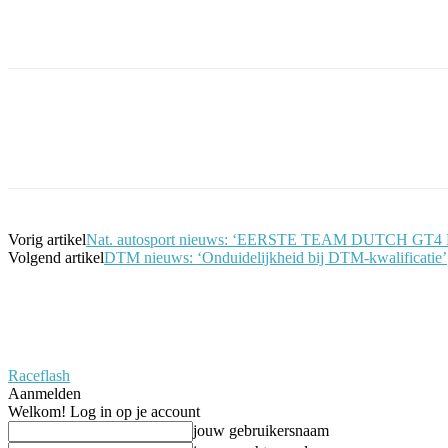
Facebook
Twitter
Pinterest
WhatsApp
Vorig artikel
Nat. autosport nieuws: ‘EERSTE TEAM DUTCH GT
Volgend artikel
DTM nieuws: ‘Onduidelijkheid bij DTM-kwalificatie’
Raceflash
Aanmelden
Welkom! Log in op je account
jouw gebruikersnaam