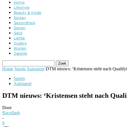
Home
Lifestyle
Beauty & mode
Reizen
Gezondheid
Dieren
Geld
Liefde
Ouders
Wonen
Zakelijk
Home
Sports
Autosport
DTM nieuws: ‘Kristensen steht nach Qualify
Sports
Autosport
DTM nieuws: ‘Kristensen steht nach Quali
Door
Raceflash
-
0