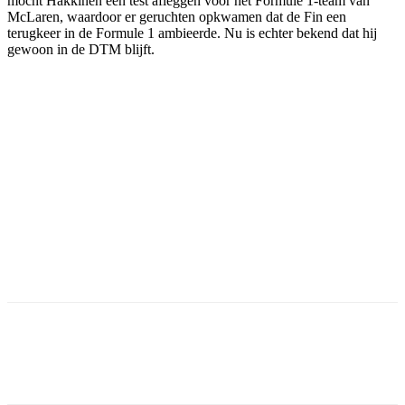
mocht Häkkinen een test afleggen voor het Formule 1-team van
McLaren, waardoor er geruchten opkwamen dat de Fin een
terugkeer in de Formule 1 ambieerde. Nu is echter bekend dat hij
gewoon in de DTM blijft.
Facebook
Twitter
Pinterest
WhatsApp