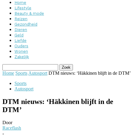
Home
Lifestyle
Beauty & mode
Reizen
Gezondheid
Dieren
Geld
Liefde
Ouders
Wonen
Zakelijk
Home
Sports
Autosport
DTM nieuws: ‘Häkkinen blijft in de DTM’
Sports
Autosport
DTM nieuws: ‘Häkkinen blijft in de
DTM’
Door
Raceflash
-