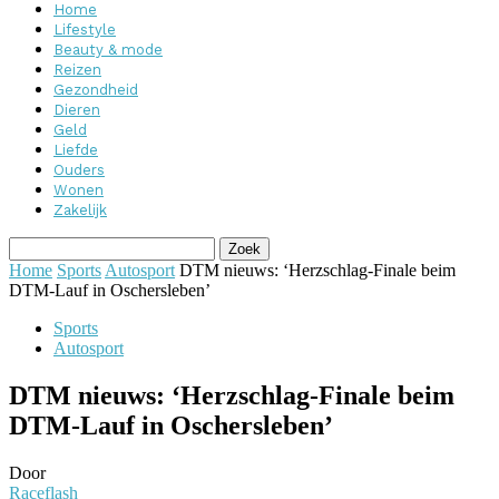
Home
Lifestyle
Beauty & mode
Reizen
Gezondheid
Dieren
Geld
Liefde
Ouders
Wonen
Zakelijk
Home
Sports
Autosport
DTM nieuws: ‘Herzschlag-Finale beim
DTM-Lauf in Oschersleben’
Sports
Autosport
DTM nieuws: ‘Herzschlag-Finale beim
DTM-Lauf in Oschersleben’
Door
Raceflash