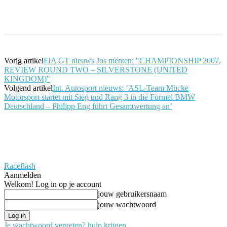
Facebook
Twitter
Pinterest
WhatsApp
Vorig artikel
FIA GT nieuws Jos menten: "CHAMPIONSHIP 2007,
REVIEW ROUND TWO – SILVERSTONE (UNITED
KINGDOM)"
Volgend artikel
Int. Autosport nieuws: ‘ASL-Team Mücke
Motorsport startet mit Sieg und Rang 3 in die Formel BMW
Deutschland – Philipp Eng führt Gesamtwertung an’
Raceflash
Aanmelden
Welkom! Log in op je account
jouw gebruikersnaam
jouw wachtwoord
Je wachtwoord vergeten? hulp krijgen