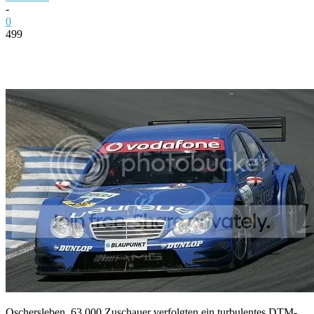
-
0
499
Facebook
Twitter
Pinterest
WhatsApp
Oschersleben. 63.000 Zuschauer verfolgten ein turbulentes DTM-