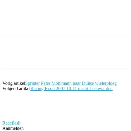
Facebook
Twitter
Pinterest
WhatsApp
Vorig artikel
Sprinter Peter Möhlmann naar Duitse wielerploeg
Volgend artikel
Racing Expo 2007 10-11 maart Leeuwarden
Raceflash
Aanmelden