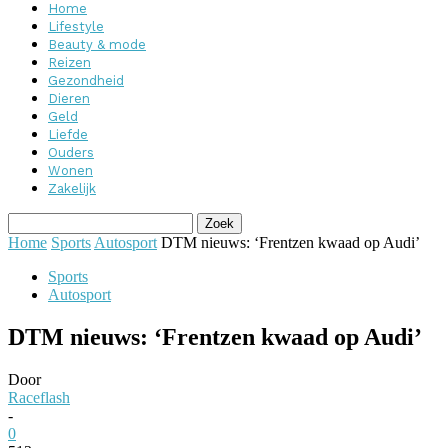
Home
Lifestyle
Beauty & mode
Reizen
Gezondheid
Dieren
Geld
Liefde
Ouders
Wonen
Zakelijk
Home
Sports
Autosport
DTM nieuws: ‘Frentzen kwaad op Audi’
Sports
Autosport
DTM nieuws: ‘Frentzen kwaad op Audi’
Door
Raceflash
-
0