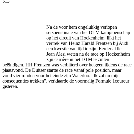
513
Facebook
Twitter
Pinterest
WhatsApp
Na de voor hem ongelukkig verlopen
seizoensfinale van het DTM kampioenschap
op het circuit van Hockenheim, lijkt het
vertrek van Heinz Harald Frentzen bij Audi
een kwestie van tijd te zijn. Eerder al liet
Jean Alesi weten na de race op Hockenheim
zijn carrière in het DTM te zullen
beëindigen. HH Frentzen was verbitterd over hetgeen tijdens de race
plaatsvond. De Duitser startte de race vanaf pole position, maar
vond vier ronden voor het einde zijn Waterloo. “Ik zal nu mijn
consequenties trekken”, verklaarde de voormalig Formule 1coureur
gisteren.