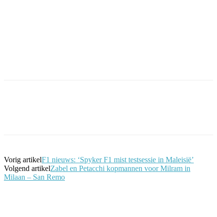
Facebook
Twitter
Pinterest
WhatsApp
Vorig artikel
F1 nieuws: ‘Spyker F1 mist testsessie in Maleisië’
Volgend artikel
Zabel en Petacchi kopmannen voor Milram in
Milaan – San Remo