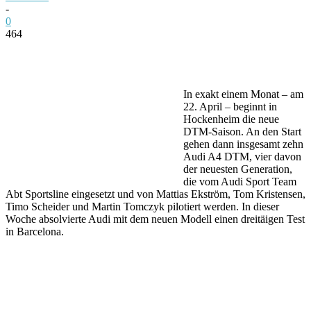
-
0
464
Facebook
Twitter
Pinterest
WhatsApp
In exakt einem Monat – am
22. April – beginnt in
Hockenheim die neue
DTM-Saison. An den Start
gehen dann insgesamt zehn
Audi A4 DTM, vier davon
der neuesten Generation,
die vom Audi Sport Team
Abt Sportsline eingesetzt und von Mattias Ekström, Tom Kristensen,
Timo Scheider und Martin Tomczyk pilotiert werden. In dieser
Woche absolvierte Audi mit dem neuen Modell einen dreitäigen Test
in Barcelona.