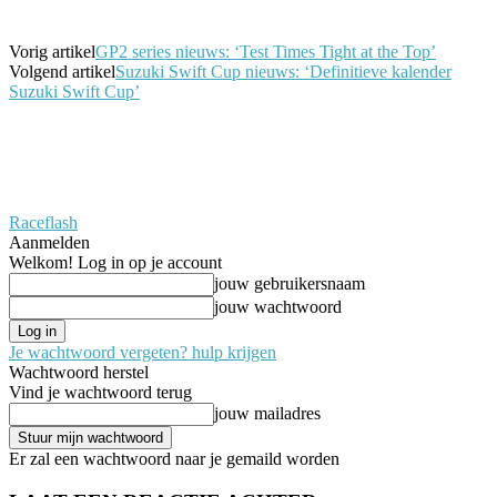
Vorig artikel
GP2 series nieuws: ‘Test Times Tight at the Top’
Volgend artikel
Suzuki Swift Cup nieuws: ‘Definitieve kalender
Suzuki Swift Cup’
Raceflash
Aanmelden
Welkom! Log in op je account
jouw gebruikersnaam
jouw wachtwoord
Je wachtwoord vergeten? hulp krijgen
Wachtwoord herstel
Vind je wachtwoord terug
jouw mailadres
Er zal een wachtwoord naar je gemaild worden