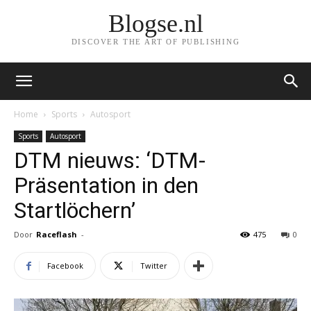
Blogse.nl
DISCOVER THE ART OF PUBLISHING
Home
Sports
Autosport
Sports
Autosport
DTM nieuws: ‘DTM-
Präsentation in den
Startlöchern’
Door
Raceflash
-
475
0
Facebook
Twitter