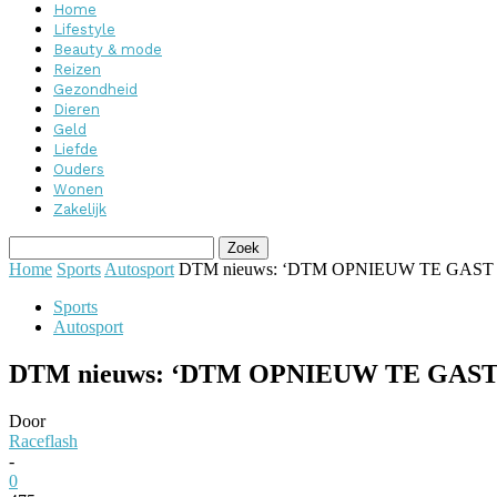
Home
Lifestyle
Beauty & mode
Reizen
Gezondheid
Dieren
Geld
Liefde
Ouders
Wonen
Zakelijk
Home
Sports
Autosport
DTM nieuws: ‘DTM OPNIEUW TE GAS
Sports
Autosport
DTM nieuws: ‘DTM OPNIEUW TE GAS
Door
Raceflash
-
0