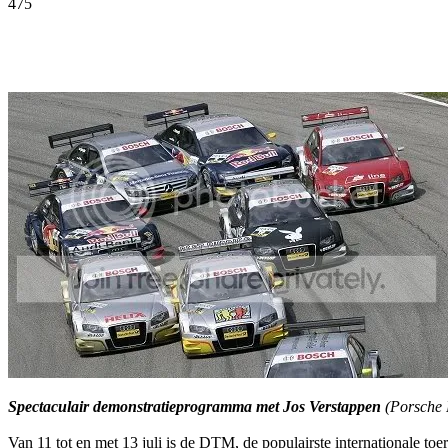
475
Facebook
Twitter
Pinterest
WhatsApp
Spectaculair demonstratieprogramma met Jos Verstappen
(Porsche 
Van 11 tot en met 13 juli is de DTM, de populairste internationale to