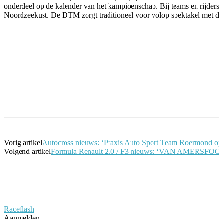
onderdeel op de kalender van het kampioenschap. Bij teams en rijders 
Noordzeekust. De DTM zorgt traditioneel voor volop spektakel met d
Facebook
Twitter
Pinterest
WhatsApp
Vorig artikel
Autocross nieuws: ‘Praxis Auto Sport Team Roermond op 
Volgend artikel
Formula Renault 2.0 / F3 nieuws: ‘VAN 
Raceflash
Aanmelden