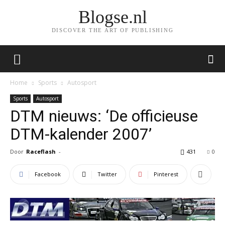
Blogse.nl
DISCOVER THE ART OF PUBLISHING
Home
Sports
Autosport
Sports
Autosport
DTM nieuws: ‘De officieuse
DTM-kalender 2007’
Door
Raceflash
-
431
0
Facebook
Twitter
Pinterest