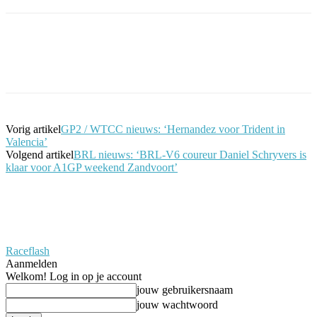
Facebook
Twitter
Pinterest
WhatsApp
Vorig artikel
GP2 / WTCC nieuws: ‘Hernandez voor Trident in
Valencia’
Volgend artikel
BRL nieuws: ‘BRL-V6 coureur Daniel Schryvers is
klaar voor A1GP weekend Zandvoort’
Raceflash
Aanmelden
Welkom! Log in op je account
jouw gebruikersnaam
jouw wachtwoord