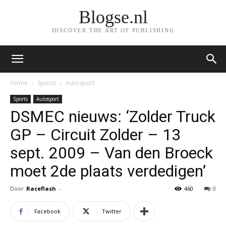
Blogse.nl
DISCOVER THE ART OF PUBLISHING
Home
Sports
Autosport
Sports
Autosport
DSMEC nieuws: ‘Zolder Truck
GP – Circuit Zolder – 13
sept. 2009 – Van den Broeck
moet 2de plaats verdedigen’
Door
Raceflash
-
460
0
Facebook
Twitter