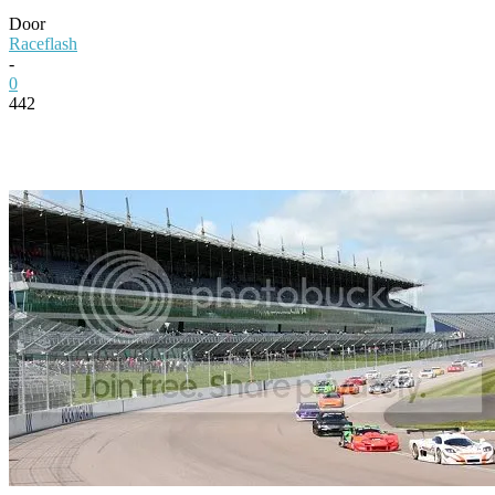
Door
Raceflash
-
0
442
Facebook
Twitter
Pinterest
WhatsApp