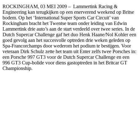
ROCKINGHAM, 03 MEI 2009 – Lammertink Racing &
Engineering kan terugkijken op een enerverend weekend op Britse
bodem. Op het ‘International Super Sports Car Circuit’ van
Rockingham bracht het Twentse team onder leiding van Edwin
Lammertink drie auto’s aan de start verdeeld over twee series. In de
Dutch Supercar Challenge gaf het duo Henk Haane/Nol Kohler een
goed gevolg aan het succesvolle optreden drie weken geleden op
Spa-Francorchamps door wederom het podium te bestijgen. Voor
veteraan Dirk Schulz zette het team uit Enter zelfs twee Porsches in:
een Porsche 997 GT3 voor de Dutch Supercar Challenge en een
996 GT3 Cup-bolide voor diens gastoptreden in het Britcar GT
Championship.