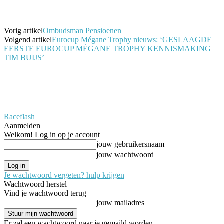
Vorig artikel
Ombudsman Pensioenen
Volgend artikel
Eurocup Mégane Trophy nieuws: ‘GESLAAGDE
EERSTE EUROCUP MÉGANE TROPHY KENNISMAKING
TIM BUIJS’
Raceflash
Aanmelden
Welkom! Log in op je account
jouw gebruikersnaam
jouw wachtwoord
Je wachtwoord vergeten? hulp krijgen
Wachtwoord herstel
Vind je wachtwoord terug
jouw mailadres
Er zal een wachtwoord naar je gemaild worden