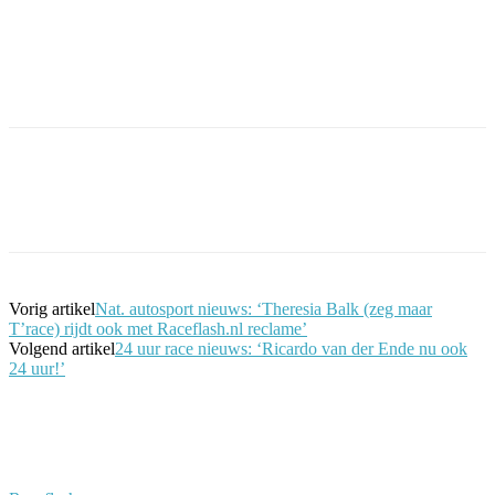
Facebook
Twitter
Pinterest
WhatsApp
Vorig artikel
Nat. autosport nieuws: ‘Theresia Balk (zeg maar
T’race) rijdt ook met Raceflash.nl reclame’
Volgend artikel
24 uur race nieuws: ‘Ricardo van der Ende nu ook
24 uur!’