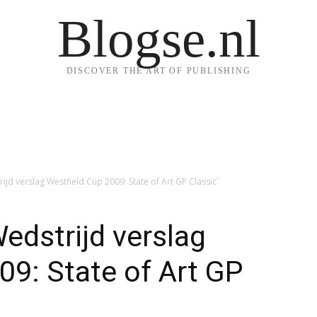
Blogse.nl
DISCOVER THE ART OF PUBLISHING
jd verslag Westfield Cup 2009: State of Art GP Classic´
edstrijd verslag
09: State of Art GP