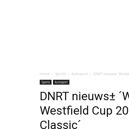
Home
Sports
Autosport
DNRT nieuws± ´Wedstri
Sports
Autosport
DNRT nieuws± ´W
Westfield Cup 20
Classic´