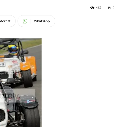
467
0
nterest
WhatsApp