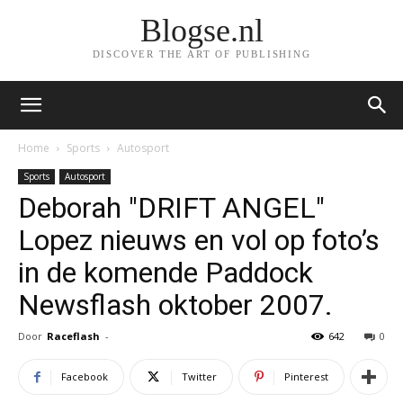
Blogse.nl
DISCOVER THE ART OF PUBLISHING
Home
Sports
Autosport
Sports
Autosport
Deborah "DRIFT ANGEL"
Lopez nieuws en vol op foto’s
in de komende Paddock
Newsflash oktober 2007.
Door
Raceflash
-
642
0
Facebook
Twitter
Pinterest