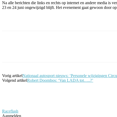
Na alle berichten die links en rechts op internet en andere media is
23 en 24 juni ongewijzigd blijft. Het evenement gaat gewoon door o
Facebook
Twitter
Pinterest
WhatsApp
Vorig artikel
Nationaal autosport nieuws: ‘Personele wijzigingen Circ
Volgend artikel
Robert Doornbos: ‘Van LADA tot…..?’
Raceflash
Aanmelden