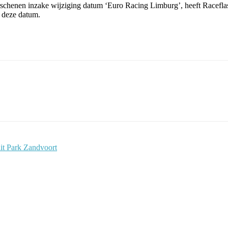
 verschenen inzake wijziging datum ‘Euro Racing Limburg’, heeft Racef
p deze datum.
uit Park Zandvoort