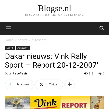
Blogse.nl
DISCOVER THE ART OF PUBLISHING
Home
Sports
Autosport
Sports
Autosport
Dakar nieuws: Vink Rally
Sport – Report 20-12-2007′
Door
Raceflash
-
515
0
Facebook
Twitter