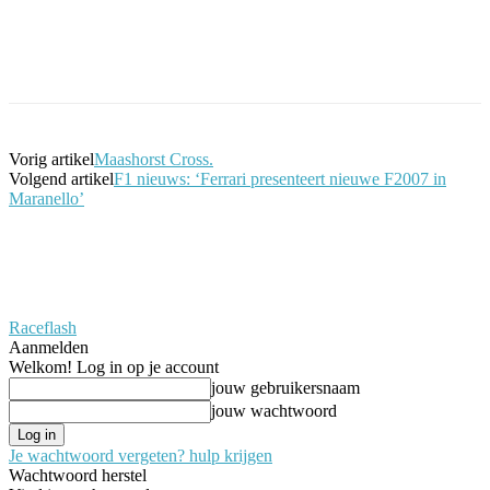
Facebook
Twitter
Pinterest
WhatsApp
Vorig artikel
Maashorst Cross.
Volgend artikel
F1 nieuws: ‘Ferrari presenteert nieuwe F2007 in
Maranello’
Raceflash
Aanmelden
Welkom! Log in op je account
jouw gebruikersnaam
jouw wachtwoord
Je wachtwoord vergeten? hulp krijgen
Wachtwoord herstel