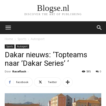
Blogse.nl
DISCOVER THE ART OF PUBLISHING
Home
Sports
Autosport
Sports
Autosport
Dakar nieuws: ‘Topteams
naar ’Dakar Series’ ‘
Door
Raceflash
-
595
0
Facebook
Twitter