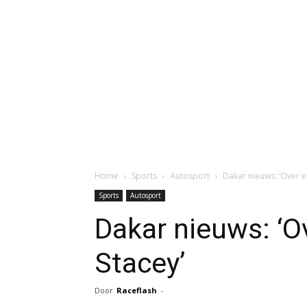
Home
Sports
Autosport
Dakar nieuws: ‘Over en
Sports
Autosport
Dakar nieuws: ‘Ov
Stacey’
Door
Raceflash
-