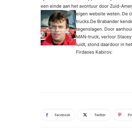
een einde aan het avontuur door Zuid-Amerik
eigen
website weten. De c
trucks.De Brabander kende 
tegenslagen. Door aanhou
MAN-truck, verloor Stacey a
luidt, stond daardoor in h
Firdaoes Kabirov.
Facebook
Twitter
Pi