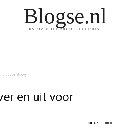
Blogse.nl
DISCOVER THE ART OF PUBLISHING
 uit voor Stacey’
er en uit voor
455
0