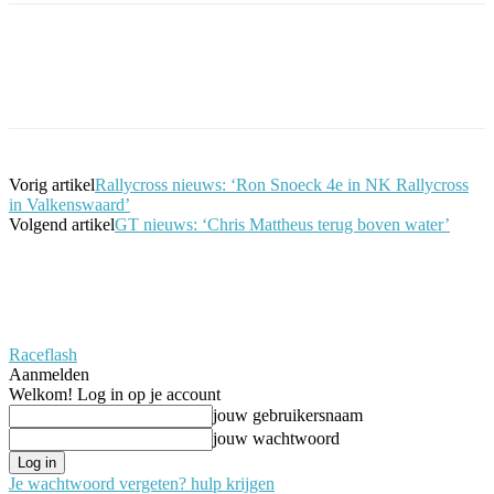
Facebook
Twitter
Pinterest
WhatsApp
Vorig artikel
Rallycross nieuws: ‘Ron Snoeck 4e in NK Rallycross
in Valkenswaard’
Volgend artikel
GT nieuws: ‘Chris Mattheus terug boven water’
Raceflash
Aanmelden
Welkom! Log in op je account
jouw gebruikersnaam
jouw wachtwoord
Je wachtwoord vergeten? hulp krijgen